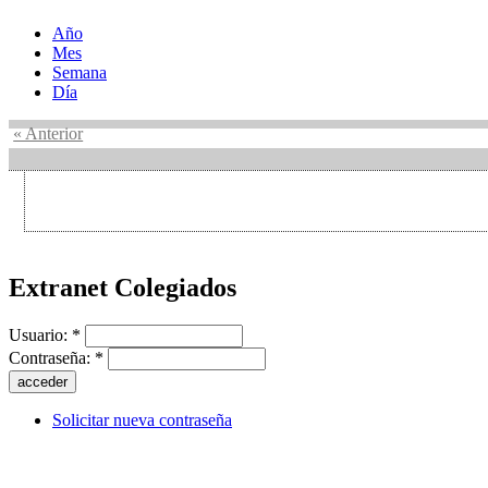
Año
Mes
Semana
Día
« Anterior
Extranet Colegiados
Usuario:
*
Contraseña:
*
Solicitar nueva contraseña