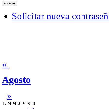
Solicitar nueva contraseñ
«
Agosto
»
L
M
M
J
V
S
D
1
2