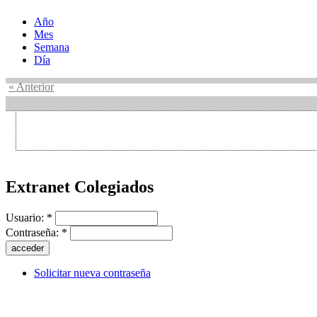
Año
Mes
Semana
Día
« Anterior
Extranet Colegiados
Usuario:
*
Contraseña:
*
Solicitar nueva contraseña