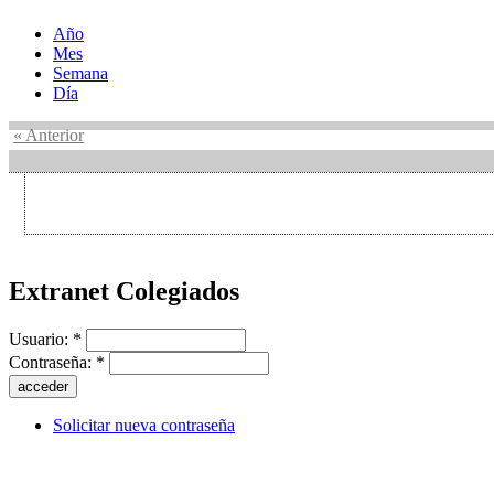
Año
Mes
Semana
Día
« Anterior
Extranet Colegiados
Usuario:
*
Contraseña:
*
Solicitar nueva contraseña