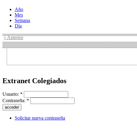
Año
Mes
Semana
Día
« Anterior
Extranet Colegiados
Usuario:
*
Contraseña:
*
Solicitar nueva contraseña