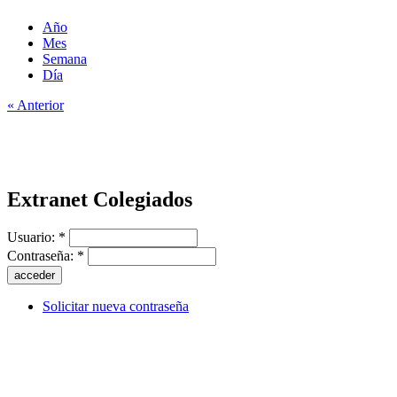
Año
Mes
Semana
Día
« Anterior
Extranet Colegiados
Usuario:
*
Contraseña:
*
Solicitar nueva contraseña