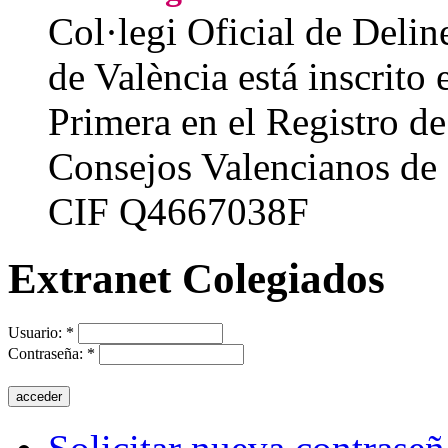
Col·legi Oficial de Delin
de València está inscrito 
Primera en el Registro de
Consejos Valencianos de 
CIF Q4667038F
Extranet Colegiados
Danske spillere søger i stigende grad platforme med fokus på 
casinoer i Danmark
er typisk licenserede og tilbyder moderne s
pålidelig spiloplevelse for både nye og erfarne spillere. Mange 
brugervenlighed i fokus.
Usuario:
*
Contraseña:
*