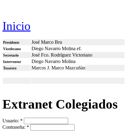
Inicio
José Marco Bru
Presidente
Diego Navarro Molina ef.
Vicedecano
José Fco. Rodríguez Victoriano
Secretario
Diego Navarro Molina
Interventor
Marcos J. Marco Mazcuñàn
Tesorero
Uttrykket
nytt casino
skaper ofte samme nysgjerrighet som når en ny ap
Extranet Colegiados
Det handler mindre om spill og mer om hva som er nytt: hvilke funksjo
konsepter som prøver å definere neste steg i en allerede hektisk digit
en slags underholdende markedsutvikling.
Usuario:
*
Contraseña:
*