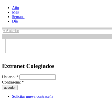
Año
Mes
Semana
Día
« Anterior
Extranet Colegiados
Usuario:
*
Contraseña:
*
Solicitar nueva contraseña